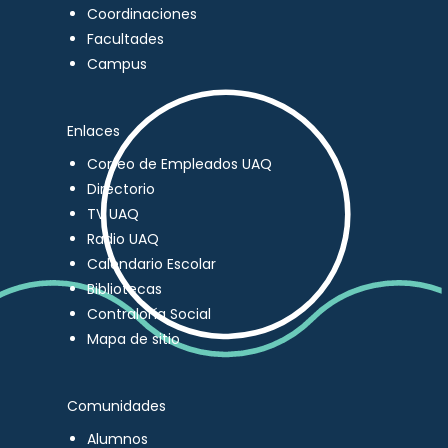
Coordinaciones
Facultades
Campus
Enlaces
Correo de Empleados UAQ
Directorio
TV UAQ
Radio UAQ
Calendario Escolar
Bibliotecas
Contraloría Social
Mapa de sitio
Comunidades
Alumnos