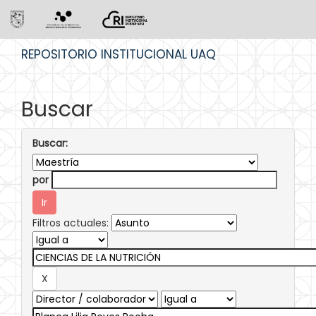
Skip
REPOSITORIO INSTITUCIONAL UAQ
navigation
Buscar
Buscar:
por
Filtros actuales: