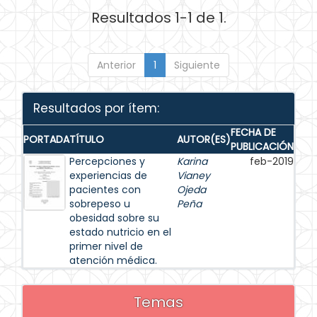
Resultados 1-1 de 1.
Anterior
1
Siguiente
Resultados por ítem:
FECHA DE
PORTADA
TÍTULO
AUTOR(ES)
PUBLICACIÓN
Percepciones y
Karina
feb-2019
experiencias de
Vianey
pacientes con
Ojeda
sobrepeso u
Peña
obesidad sobre su
estado nutricio en el
primer nivel de
atención médica.
Temas