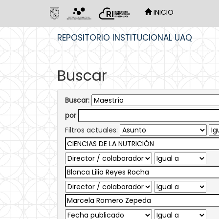
INICIO
Skip
REPOSITORIO INSTITUCIONAL UAQ
navigation
Buscar
Buscar:
por
Filtros actuales: