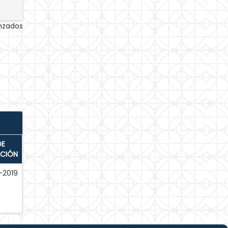
anzados
DE
ACIÓN
-2019