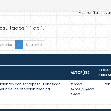
Mostrar filtros av
esultados 1-1 de 1.
Anterior
1
Siguiente
FECHA 
AUTOR(ES)
PUBLIC
acientes con sobrepeso u obesidad
Karina
feb
imer nivel de atención médica.
Vianey Ojeda
Peña