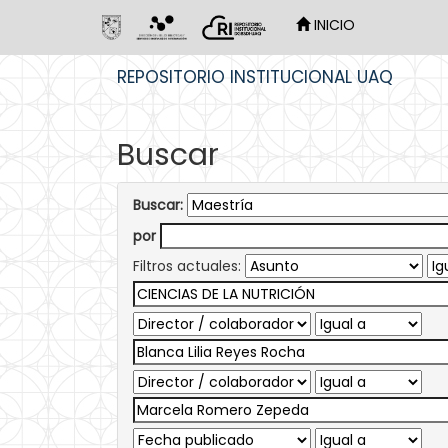
INICIO
Skip
REPOSITORIO INSTITUCIONAL UAQ
navigation
Buscar
Buscar:
por
Filtros actuales: