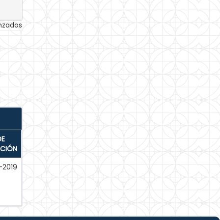
anzados
DE
ACIÓN
-2019