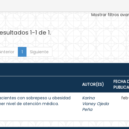
Mostrar filtros av
esultados 1-1 de 1.
Anterior
1
Siguiente
FECHA 
AUTOR(ES)
PUBLIC
acientes con sobrepeso u obesidad
Karina
feb
imer nivel de atención médica.
Vianey Ojeda
Peña