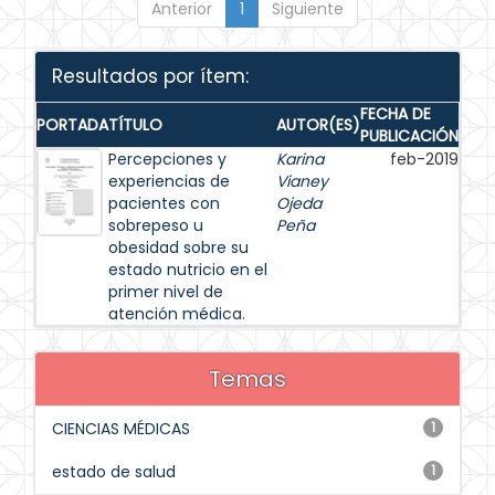
Anterior
1
Siguiente
Resultados por ítem:
FECHA DE
PORTADA
TÍTULO
AUTOR(ES)
PUBLICACIÓN
Percepciones y
Karina
feb-2019
experiencias de
Vianey
pacientes con
Ojeda
sobrepeso u
Peña
obesidad sobre su
estado nutricio en el
primer nivel de
atención médica.
Temas
CIENCIAS MÉDICAS
1
estado de salud
1