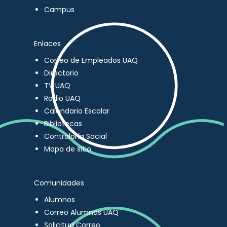
Campus
Enlaces
Correo de Empleados UAQ
Directorio
TV UAQ
Radio UAQ
Calendario Escolar
Bibliotecas
Contraloría Social
Mapa de sitio
Comunidades
Alumnos
Correo Alumnos UAQ
Solicitud Correo