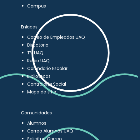
Campus
Enlaces
Correo de Empleados UAQ
Directorio
TV UAQ
Radio UAQ
Calendario Escolar
Bibliotecas
Contraloría Social
Mapa de sitio
Comunidades
Alumnos
Correo Alumnos UAQ
Solicitud Correo