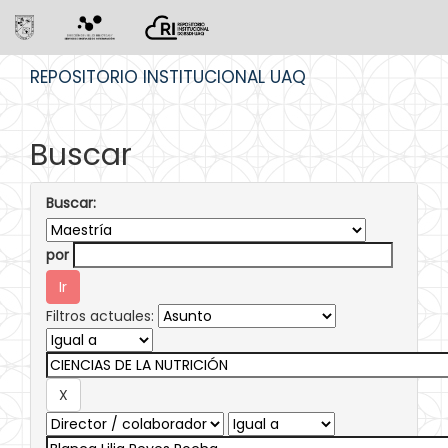
Skip
REPOSITORIO INSTITUCIONAL UAQ
navigation
Buscar
Buscar:
por
Filtros actuales: