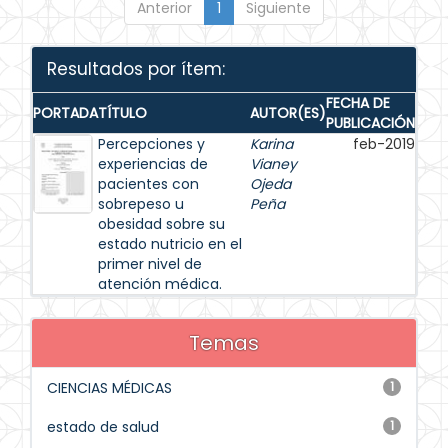
Anterior
1
Siguiente
Resultados por ítem:
FECHA DE
PORTADA
TÍTULO
AUTOR(ES)
PUBLICACIÓN
Percepciones y
Karina
feb-2019
experiencias de
Vianey
pacientes con
Ojeda
sobrepeso u
Peña
obesidad sobre su
estado nutricio en el
primer nivel de
atención médica.
Temas
CIENCIAS MÉDICAS
1
estado de salud
1