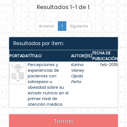
Resultados 1-1 de 1.
Anterior
1
Siguiente
Resultados por ítem:
FECHA DE
PORTADA
TÍTULO
AUTOR(ES)
PUBLICACIÓN
Percepciones y
Karina
feb-2019
experiencias de
Vianey
pacientes con
Ojeda
sobrepeso u
Peña
obesidad sobre su
estado nutricio en el
primer nivel de
atención médica.
Temas