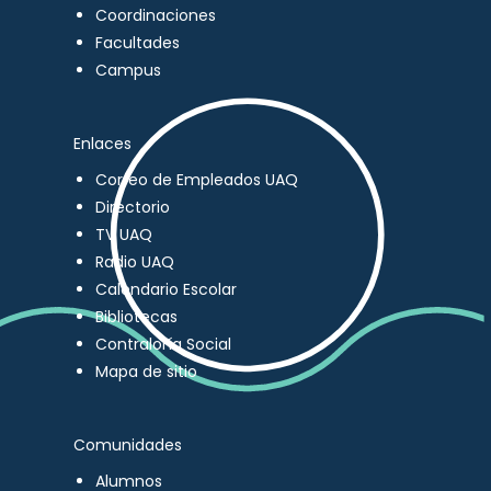
Coordinaciones
Facultades
Campus
Enlaces
Correo de Empleados UAQ
Directorio
TV UAQ
Radio UAQ
Calendario Escolar
Bibliotecas
Contraloría Social
Mapa de sitio
Comunidades
Alumnos