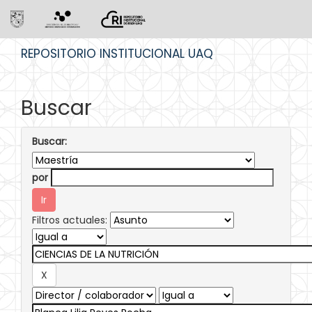
Skip
REPOSITORIO INSTITUCIONAL UAQ
navigation
Buscar
Buscar:
por
Filtros actuales: