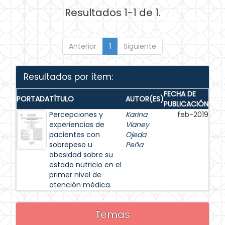
Resultados 1-1 de 1.
Anterior
1
Siguiente
Resultados por ítem:
FECHA DE
PORTADA
TÍTULO
AUTOR(ES)
PUBLICACIÓN
Percepciones y
Karina
feb-2019
experiencias de
Vianey
pacientes con
Ojeda
sobrepeso u
Peña
obesidad sobre su
estado nutricio en el
primer nivel de
atención médica.
Temas