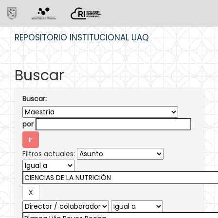
Skip
REPOSITORIO INSTITUCIONAL UAQ
navigation
Buscar
Buscar:
por
Filtros actuales: