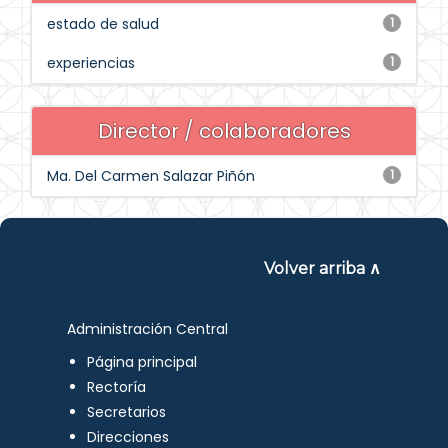
estado de salud
1
experiencias
1
Director / colaboradores
Ma. Del Carmen Salazar Piñón
1
Volver arriba ∧
Administración Central
Página principal
Rectoría
Secretarios
Direcciones