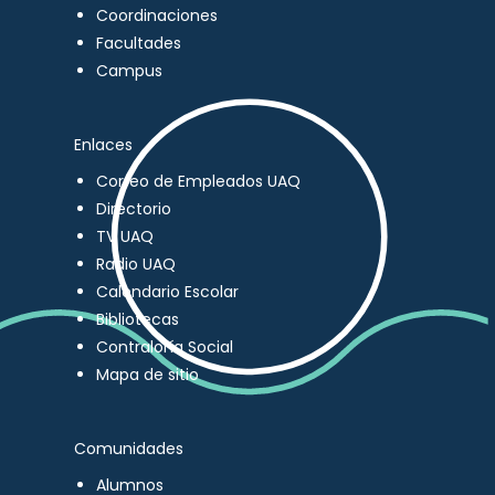
Coordinaciones
Facultades
Campus
Enlaces
Correo de Empleados UAQ
Directorio
TV UAQ
Radio UAQ
Calendario Escolar
Bibliotecas
Contraloría Social
Mapa de sitio
Comunidades
Alumnos