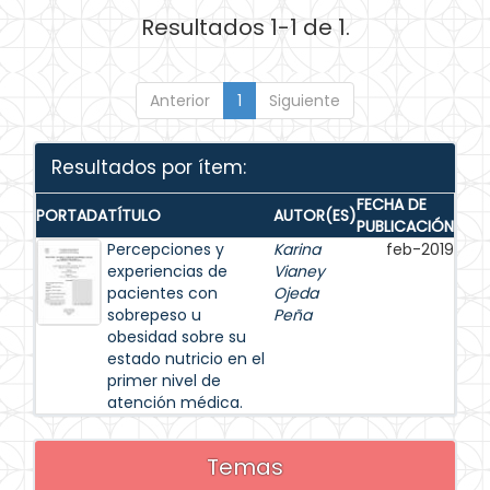
Resultados 1-1 de 1.
Anterior
1
Siguiente
Resultados por ítem:
FECHA DE
PORTADA
TÍTULO
AUTOR(ES)
PUBLICACIÓN
Percepciones y
Karina
feb-2019
experiencias de
Vianey
pacientes con
Ojeda
sobrepeso u
Peña
obesidad sobre su
estado nutricio en el
primer nivel de
atención médica.
Temas