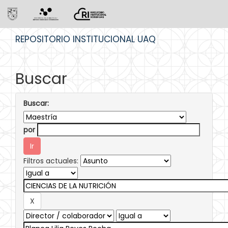
Skip
REPOSITORIO INSTITUCIONAL UAQ
navigation
Buscar
Buscar:
por
Filtros actuales: