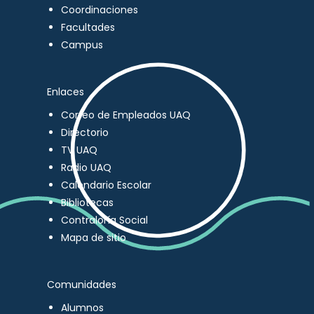
Coordinaciones
Facultades
Campus
Enlaces
Correo de Empleados UAQ
Directorio
TV UAQ
Radio UAQ
Calendario Escolar
Bibliotecas
Contraloría Social
Mapa de sitio
Comunidades
Alumnos