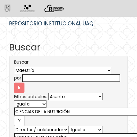
Skip
REPOSITORIO INSTITUCIONAL UAQ
navigation
Buscar
Buscar:
por
Filtros actuales: