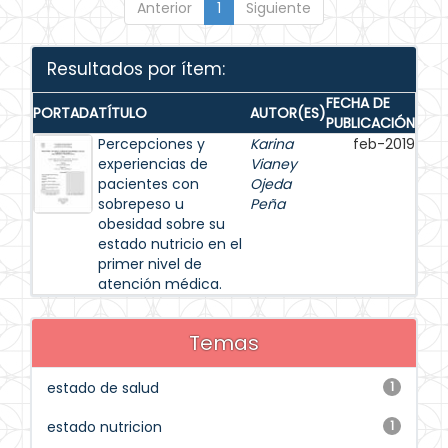
Anterior
1
Siguiente
Resultados por ítem:
FECHA DE
PORTADA
TÍTULO
AUTOR(ES)
PUBLICACIÓN
Percepciones y
Karina
feb-2019
experiencias de
Vianey
pacientes con
Ojeda
sobrepeso u
Peña
obesidad sobre su
estado nutricio en el
primer nivel de
atención médica.
Temas
estado de salud
1
estado nutricion
1