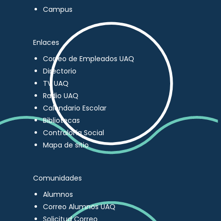
Campus
Enlaces
Correo de Empleados UAQ
Directorio
TV UAQ
Radio UAQ
Calendario Escolar
Bibliotecas
Contraloría Social
Mapa de sitio
Comunidades
Alumnos
Correo Alumnos UAQ
Solicitud Correo