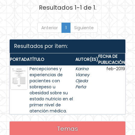
Resultados 1-1 de 1.
Anterior
1
Siguiente
Resultados por ítem:
FECHA DE
PORTADA
TÍTULO
AUTOR(ES)
PUBLICACIÓN
Percepciones y
Karina
feb-2019
experiencias de
Vianey
pacientes con
Ojeda
sobrepeso u
Peña
obesidad sobre su
estado nutricio en el
primer nivel de
atención médica.
Temas