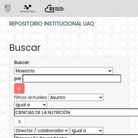
Skip
REPOSITORIO INSTITUCIONAL UAQ
navigation
Buscar
Buscar:
por
Filtros actuales: