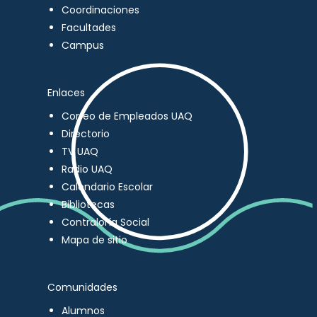
Coordinaciones
Facultades
Campus
Enlaces
Correo de Empleados UAQ
Directorio
TV UAQ
Radio UAQ
Calendario Escolar
Bibliotecas
Contraloría Social
Mapa de sitio
Comunidades
Alumnos