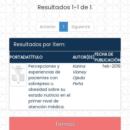
Resultados 1-1 de 1.
Anterior
1
Siguiente
Resultados por ítem:
FECHA DE
PORTADA
TÍTULO
AUTOR(ES)
PUBLICACIÓN
Percepciones y
Karina
feb-2019
experiencias de
Vianey
pacientes con
Ojeda
sobrepeso u
Peña
obesidad sobre su
estado nutricio en el
primer nivel de
atención médica.
Temas