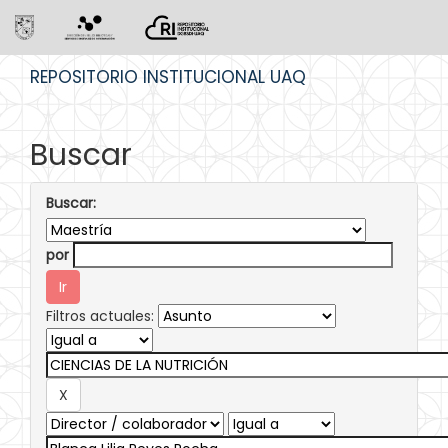
Skip
REPOSITORIO INSTITUCIONAL UAQ
navigation
Buscar
Buscar:
por
Filtros actuales: