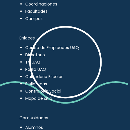
Coordinaciones
Facultades
Campus
Enlaces
Correo de Empleados UAQ
Directorio
TV UAQ
Radio UAQ
Calendario Escolar
Bibliotecas
Contraloría Social
Mapa de sitio
Comunidades
Alumnos