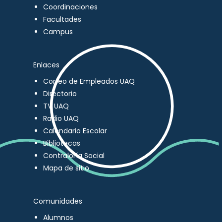
Coordinaciones
Facultades
Campus
Enlaces
Correo de Empleados UAQ
Directorio
TV UAQ
Radio UAQ
Calendario Escolar
Bibliotecas
Contraloría Social
Mapa de sitio
Comunidades
Alumnos