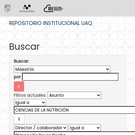
Skip
REPOSITORIO INSTITUCIONAL UAQ
navigation
Buscar
Buscar:
por
Filtros actuales: