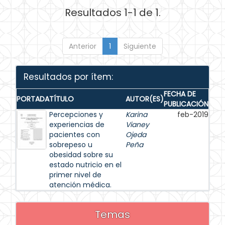
Resultados 1-1 de 1.
Anterior
1
Siguiente
Resultados por ítem:
FECHA DE
PORTADA
TÍTULO
AUTOR(ES)
PUBLICACIÓN
Percepciones y
Karina
feb-2019
experiencias de
Vianey
pacientes con
Ojeda
sobrepeso u
Peña
obesidad sobre su
estado nutricio en el
primer nivel de
atención médica.
Temas