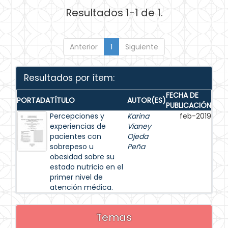
Resultados 1-1 de 1.
Anterior
1
Siguiente
Resultados por ítem:
FECHA DE
PORTADA
TÍTULO
AUTOR(ES)
PUBLICACIÓN
Percepciones y
Karina
feb-2019
experiencias de
Vianey
pacientes con
Ojeda
sobrepeso u
Peña
obesidad sobre su
estado nutricio en el
primer nivel de
atención médica.
Temas