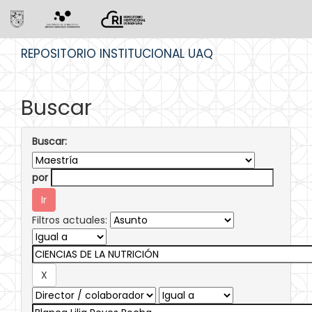
Skip
REPOSITORIO INSTITUCIONAL UAQ
navigation
Buscar
Buscar:
por
Filtros actuales: