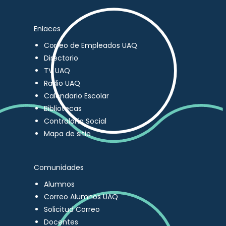
Enlaces
Correo de Empleados UAQ
Directorio
TV UAQ
Radio UAQ
Calendario Escolar
Bibliotecas
Contraloría Social
Mapa de sitio
Comunidades
Alumnos
Correo Alumnos UAQ
Solicitud Correo
Docentes