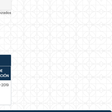
anzados
DE
ACIÓN
-2019