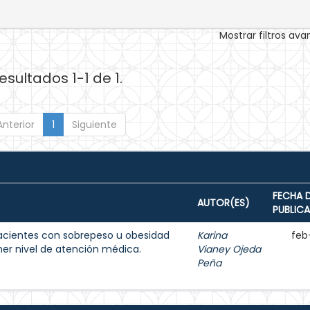
Mostrar filtros av
esultados 1-1 de 1.
Anterior
1
Siguiente
FECHA 
AUTOR(ES)
PUBLIC
acientes con sobrepeso u obesidad
Karina
feb
imer nivel de atención médica.
Vianey Ojeda
Peña