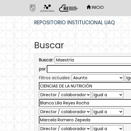
INICIO
Skip
REPOSITORIO INSTITUCIONAL UAQ
navigation
Buscar
Buscar:
por
Filtros actuales: