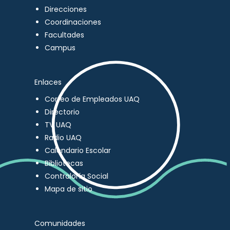
Direcciones
Coordinaciones
Facultades
Campus
Enlaces
Correo de Empleados UAQ
Directorio
TV UAQ
Radio UAQ
Calendario Escolar
Bibliotecas
Contraloría Social
Mapa de sitio
Comunidades