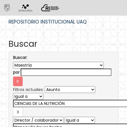
Skip
REPOSITORIO INSTITUCIONAL UAQ
navigation
Buscar
Buscar:
por
Filtros actuales: