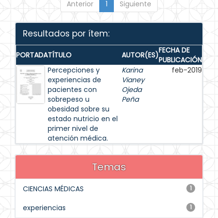
Anterior
1
Siguiente
Resultados por ítem:
FECHA DE
PORTADA
TÍTULO
AUTOR(ES)
PUBLICACIÓN
Percepciones y
Karina
feb-2019
experiencias de
Vianey
pacientes con
Ojeda
sobrepeso u
Peña
obesidad sobre su
estado nutricio en el
primer nivel de
atención médica.
Temas
CIENCIAS MÉDICAS
1
experiencias
1