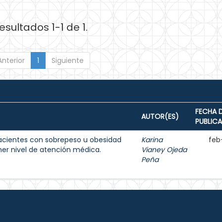
esultados 1-1 de 1.
Anterior
1
Siguiente
FECHA 
AUTOR(ES)
PUBLIC
acientes con sobrepeso u obesidad
Karina
feb
imer nivel de atención médica.
Vianey Ojeda
Peña