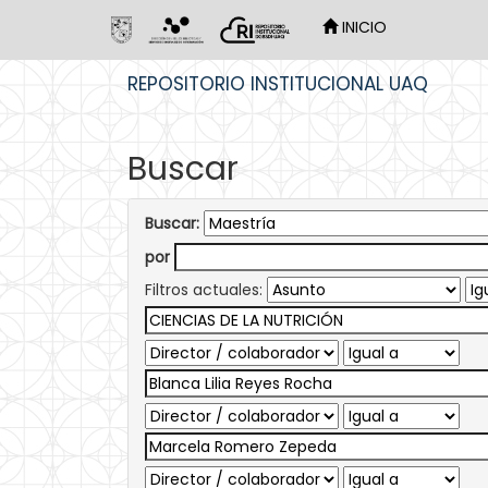
INICIO
Skip
REPOSITORIO INSTITUCIONAL UAQ
navigation
Buscar
Buscar:
por
Filtros actuales: