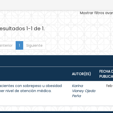
Mostrar filtros av
esultados 1-1 de 1.
Anterior
1
Siguiente
FECHA 
AUTOR(ES)
PUBLIC
acientes con sobrepeso u obesidad
Karina
feb
imer nivel de atención médica.
Vianey Ojeda
Peña