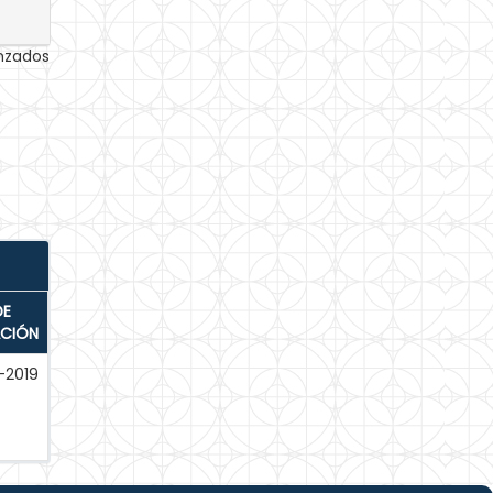
anzados
DE
ACIÓN
-2019