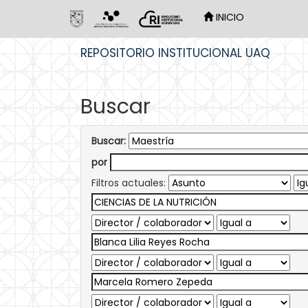
INICIO
Skip
REPOSITORIO INSTITUCIONAL UAQ
navigation
Buscar
Buscar:
por
Filtros actuales: