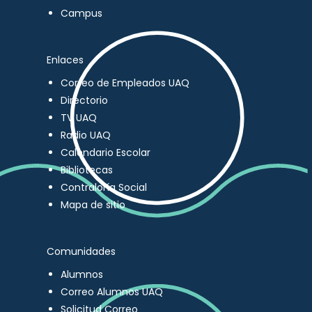
Campus
Enlaces
Correo de Empleados UAQ
Directorio
TV UAQ
Radio UAQ
Calendario Escolar
Bibliotecas
Contraloría Social
Mapa de sitio
Comunidades
Alumnos
Correo Alumnos UAQ
Solicitud Correo