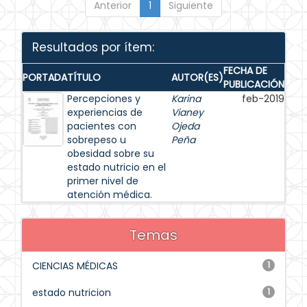
Anterior
1
Siguiente
Resultados por ítem:
FECHA DE
PORTADA
TÍTULO
AUTOR(ES)
PUBLICACIÓN
Percepciones y
Karina
feb-2019
experiencias de
Vianey
pacientes con
Ojeda
sobrepeso u
Peña
obesidad sobre su
estado nutricio en el
primer nivel de
atención médica.
Temas
CIENCIAS MÉDICAS
1
estado nutricion
1