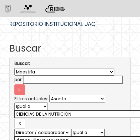
Skip
REPOSITORIO INSTITUCIONAL UAQ
navigation
Buscar
Buscar:
por
Filtros actuales: