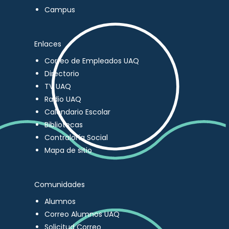
Campus
Enlaces
Correo de Empleados UAQ
Directorio
TV UAQ
Radio UAQ
Calendario Escolar
Bibliotecas
Contraloría Social
Mapa de sitio
Comunidades
Alumnos
Correo Alumnos UAQ
Solicitud Correo