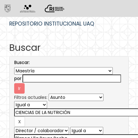
Skip
REPOSITORIO INSTITUCIONAL UAQ
navigation
Buscar
Buscar:
por
Filtros actuales: