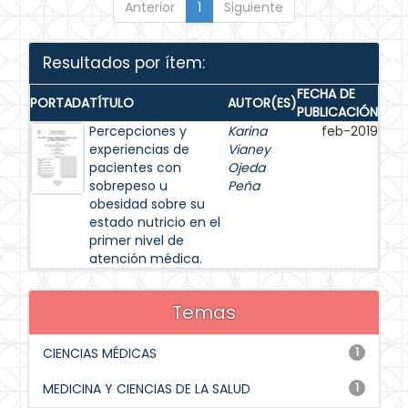
Anterior
1
Siguiente
Resultados por ítem:
FECHA DE
PORTADA
TÍTULO
AUTOR(ES)
PUBLICACIÓN
Percepciones y
Karina
feb-2019
experiencias de
Vianey
pacientes con
Ojeda
sobrepeso u
Peña
obesidad sobre su
estado nutricio en el
primer nivel de
atención médica.
Temas
CIENCIAS MÉDICAS
1
MEDICINA Y CIENCIAS DE LA SALUD
1