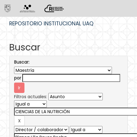
Skip
REPOSITORIO INSTITUCIONAL UAQ
navigation
Buscar
Buscar:
por
Filtros actuales: