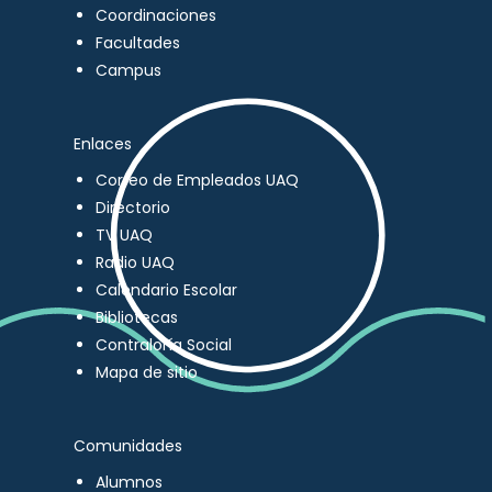
Coordinaciones
Facultades
Campus
Enlaces
Correo de Empleados UAQ
Directorio
TV UAQ
Radio UAQ
Calendario Escolar
Bibliotecas
Contraloría Social
Mapa de sitio
Comunidades
Alumnos