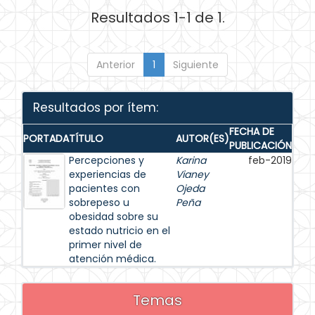
Resultados 1-1 de 1.
Anterior
1
Siguiente
Resultados por ítem:
FECHA DE
PORTADA
TÍTULO
AUTOR(ES)
PUBLICACIÓN
Percepciones y
Karina
feb-2019
experiencias de
Vianey
pacientes con
Ojeda
sobrepeso u
Peña
obesidad sobre su
estado nutricio en el
primer nivel de
atención médica.
Temas