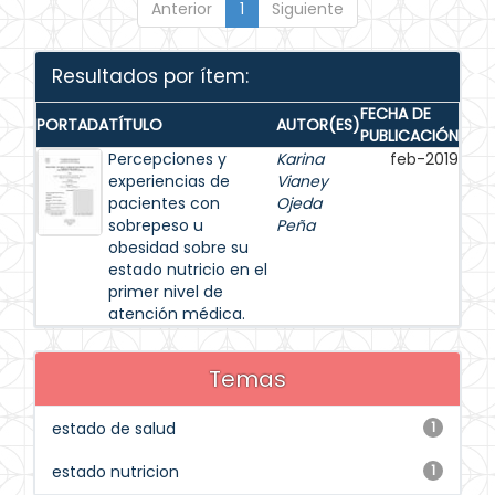
Anterior
1
Siguiente
Resultados por ítem:
FECHA DE
PORTADA
TÍTULO
AUTOR(ES)
PUBLICACIÓN
Percepciones y
Karina
feb-2019
experiencias de
Vianey
pacientes con
Ojeda
sobrepeso u
Peña
obesidad sobre su
estado nutricio en el
primer nivel de
atención médica.
Temas
estado de salud
1
estado nutricion
1