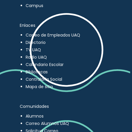
Campus
Enlaces
Correo de Empleados UAQ
Directorio
TV UAQ
Radio UAQ
Calendario Escolar
Bibliotecas
Contraloría Social
Mapa de sitio
Comunidades
Alumnos
Correo Alumnos UAQ
Solicitud Correo