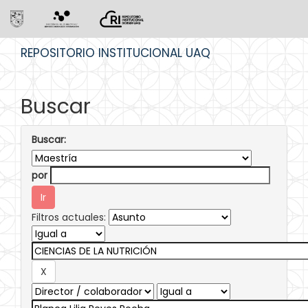
Skip
REPOSITORIO INSTITUCIONAL UAQ
navigation
Buscar
Buscar:
por
Filtros actuales: