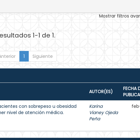
Mostrar filtros av
esultados 1-1 de 1.
Anterior
1
Siguiente
FECHA 
AUTOR(ES)
PUBLIC
acientes con sobrepeso u obesidad
Karina
feb
imer nivel de atención médica.
Vianey Ojeda
Peña