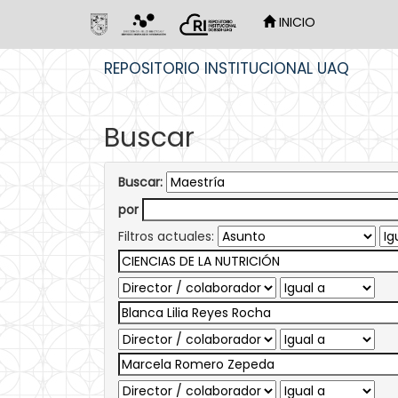
INICIO
Skip
REPOSITORIO INSTITUCIONAL UAQ
navigation
Buscar
Buscar:
por
Filtros actuales: