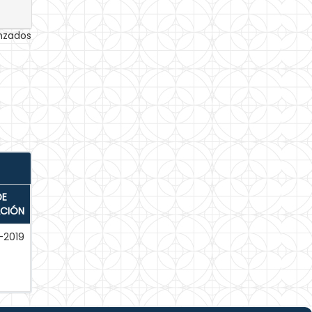
anzados
DE
ACIÓN
-2019