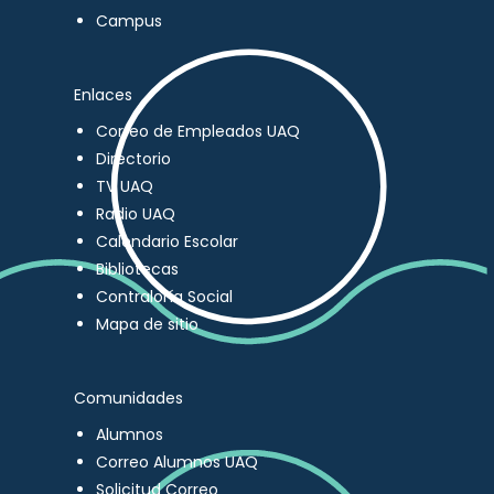
Campus
Enlaces
Correo de Empleados UAQ
Directorio
TV UAQ
Radio UAQ
Calendario Escolar
Bibliotecas
Contraloría Social
Mapa de sitio
Comunidades
Alumnos
Correo Alumnos UAQ
Solicitud Correo