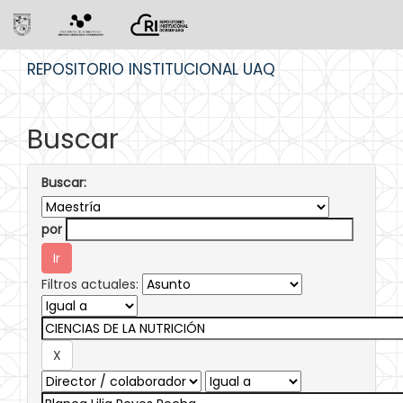
Skip
REPOSITORIO INSTITUCIONAL UAQ
navigation
Buscar
Buscar:
por
Filtros actuales: