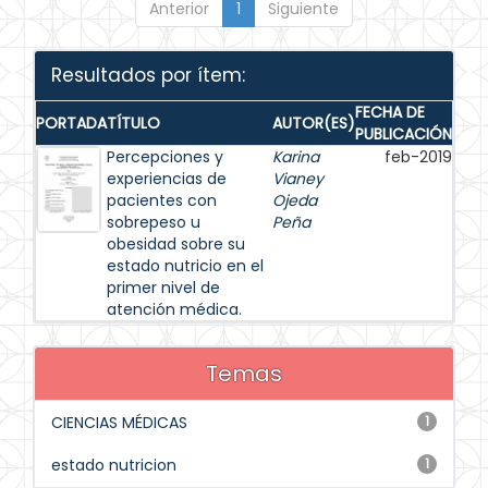
Anterior
1
Siguiente
Resultados por ítem:
FECHA DE
PORTADA
TÍTULO
AUTOR(ES)
PUBLICACIÓN
Percepciones y
Karina
feb-2019
experiencias de
Vianey
pacientes con
Ojeda
sobrepeso u
Peña
obesidad sobre su
estado nutricio en el
primer nivel de
atención médica.
Temas
CIENCIAS MÉDICAS
1
estado nutricion
1