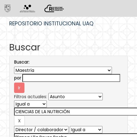
Skip
REPOSITORIO INSTITUCIONAL UAQ
navigation
Buscar
Buscar:
por
Filtros actuales: