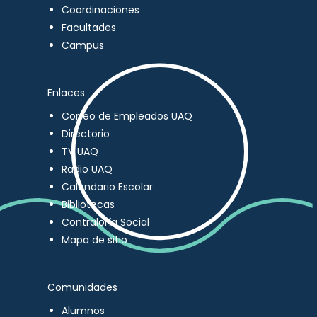
Coordinaciones
Facultades
Campus
Enlaces
Correo de Empleados UAQ
Directorio
TV UAQ
Radio UAQ
Calendario Escolar
Bibliotecas
Contraloría Social
Mapa de sitio
Comunidades
Alumnos