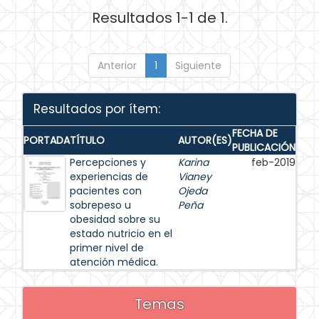
Resultados 1-1 de 1.
Anterior
1
Siguiente
Resultados por ítem:
FECHA DE
PORTADA
TÍTULO
AUTOR(ES)
PUBLICACIÓN
Percepciones y
Karina
feb-2019
experiencias de
Vianey
pacientes con
Ojeda
sobrepeso u
Peña
obesidad sobre su
estado nutricio en el
primer nivel de
atención médica.
Temas