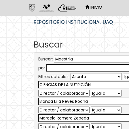
INICIO
Skip
REPOSITORIO INSTITUCIONAL UAQ
navigation
Buscar
Buscar:
por
Filtros actuales: