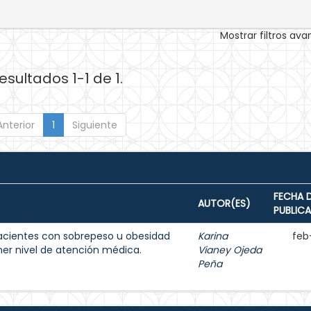
Mostrar filtros av
esultados 1-1 de 1.
Anterior
1
Siguiente
FECHA 
AUTOR(ES)
PUBLIC
acientes con sobrepeso u obesidad
Karina
feb
imer nivel de atención médica.
Vianey Ojeda
Peña