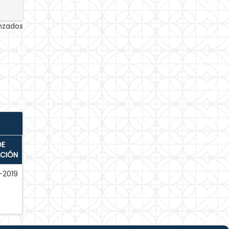
anzados
DE
ACIÓN
-2019