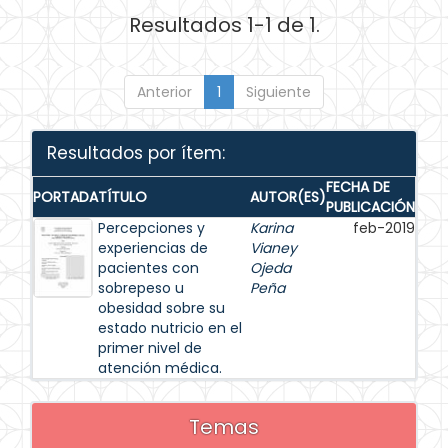
Resultados 1-1 de 1.
Anterior
1
Siguiente
Resultados por ítem:
FECHA DE
PORTADA
TÍTULO
AUTOR(ES)
PUBLICACIÓN
Percepciones y
Karina
feb-2019
experiencias de
Vianey
pacientes con
Ojeda
sobrepeso u
Peña
obesidad sobre su
estado nutricio en el
primer nivel de
atención médica.
Temas