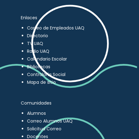
Enlaces
Correo de Empleados UAQ
Directorio
TV UAQ
Radio UAQ
Calendario Escolar
Bibliotecas
Contraloría Social
Mapa de sitio
Comunidades
Alumnos
Correo Alumnos UAQ
Solicitud Correo
Docentes