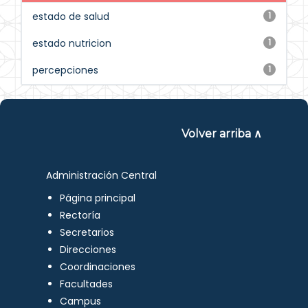
estado de salud
1
estado nutricion
1
percepciones
1
Volver arriba ∧
Administración Central
Página principal
Rectoría
Secretarios
Direcciones
Coordinaciones
Facultades
Campus