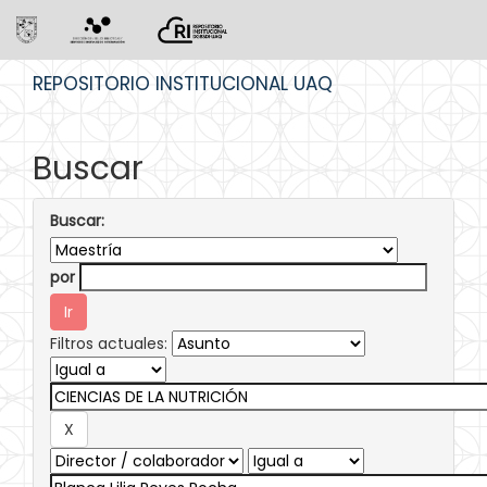
Skip
REPOSITORIO INSTITUCIONAL UAQ
navigation
Buscar
Buscar:
por
Filtros actuales: