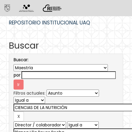
Skip
REPOSITORIO INSTITUCIONAL UAQ
navigation
Buscar
Buscar:
por
Filtros actuales: