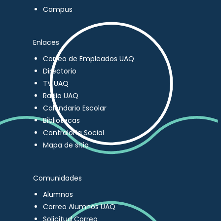
Campus
Enlaces
Correo de Empleados UAQ
Directorio
TV UAQ
Radio UAQ
Calendario Escolar
Bibliotecas
Contraloría Social
Mapa de sitio
Comunidades
Alumnos
Correo Alumnos UAQ
Solicitud Correo