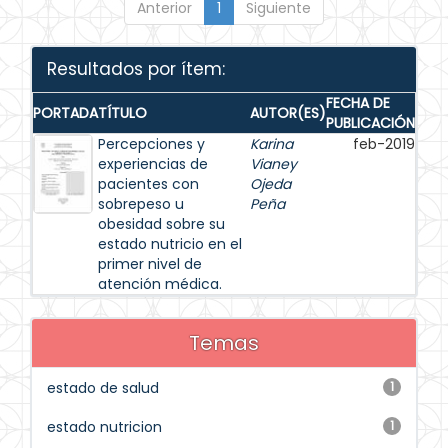
Anterior
1
Siguiente
Resultados por ítem:
FECHA DE
PORTADA
TÍTULO
AUTOR(ES)
PUBLICACIÓN
Percepciones y
Karina
feb-2019
experiencias de
Vianey
pacientes con
Ojeda
sobrepeso u
Peña
obesidad sobre su
estado nutricio en el
primer nivel de
atención médica.
Temas
estado de salud
1
estado nutricion
1