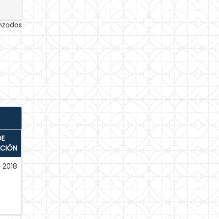
anzados
DE
ACIÓN
-2018