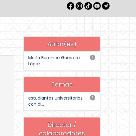
Autor(es)
María Berenice Guerrero
1
López
Temas
estudiantes universitarios
1
con di...
Director /
colaboradores