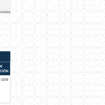
anzados
DE
ACIÓN
-2018