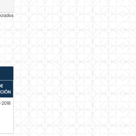
anzados
DE
ACIÓN
-2018