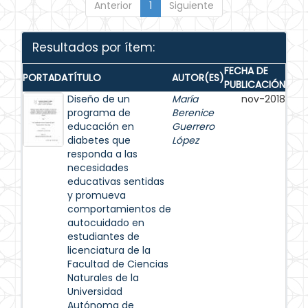
Anterior
1
Siguiente
Resultados por ítem:
FECHA DE
PORTADA
TÍTULO
AUTOR(ES)
PUBLICACIÓN
Diseño de un
María
nov-2018
programa de
Berenice
educación en
Guerrero
diabetes que
López
responda a las
necesidades
educativas sentidas
y promueva
comportamientos de
autocuidado en
estudiantes de
licenciatura de la
Facultad de Ciencias
Naturales de la
Universidad
Autónoma de