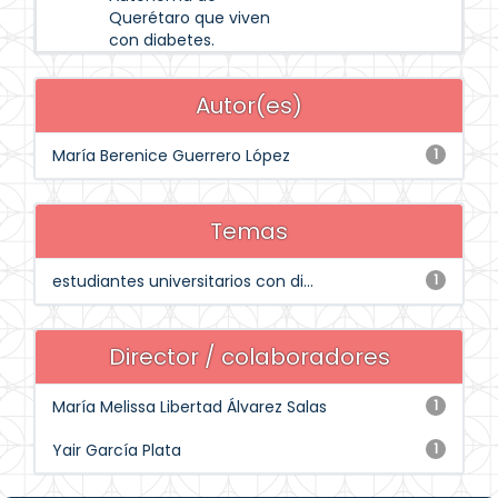
Querétaro que viven
con diabetes.
Autor(es)
María Berenice Guerrero López
1
Temas
estudiantes universitarios con di...
1
Director / colaboradores
María Melissa Libertad Álvarez Salas
1
Yair García Plata
1