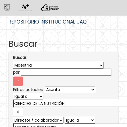
Skip
REPOSITORIO INSTITUCIONAL UAQ
navigation
Buscar
Buscar:
por
Filtros actuales: