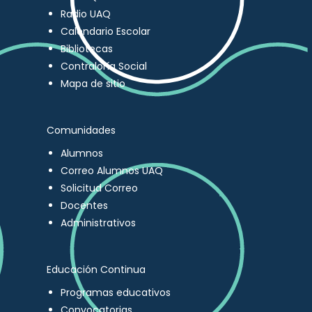
Radio UAQ
Calendario Escolar
Bibliotecas
Contraloría Social
Mapa de sitio
Comunidades
Alumnos
Correo Alumnos UAQ
Solicitud Correo
Docentes
Administrativos
Educación Continua
Programas educativos
Convocatorias