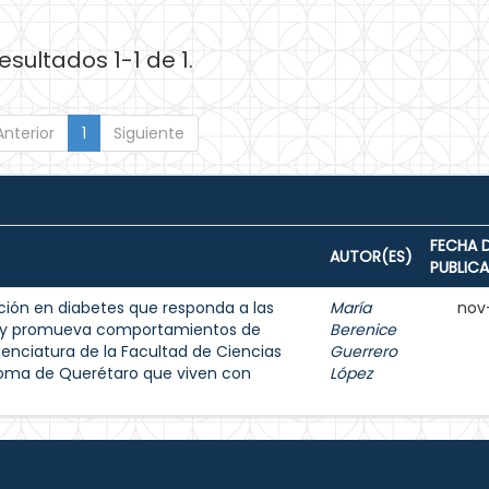
esultados 1-1 de 1.
Anterior
1
Siguiente
FECHA 
AUTOR(ES)
PUBLIC
ión en diabetes que responda a las
María
nov
s y promueva comportamientos de
Berenice
enciatura de la Facultad de Ciencias
Guerrero
noma de Querétaro que viven con
López