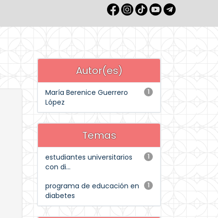
Autor(es)
María Berenice Guerrero
1
López
Temas
estudiantes universitarios
1
con di...
programa de educación en
1
diabetes