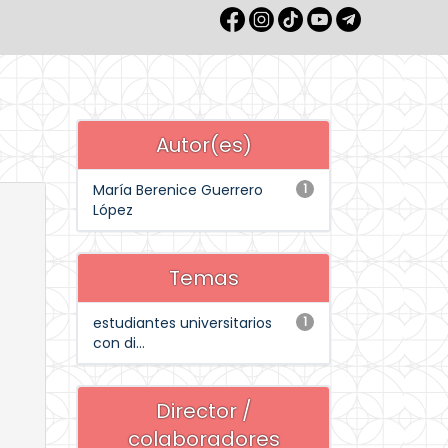
Autor(es)
María Berenice Guerrero
1
López
Temas
estudiantes universitarios
1
con di...
Director /
colaboradores