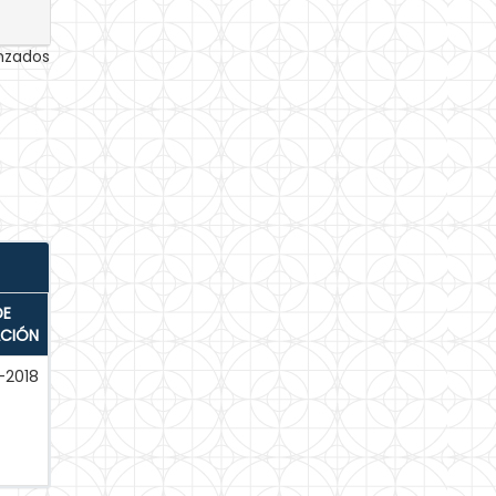
anzados
DE
ACIÓN
-2018