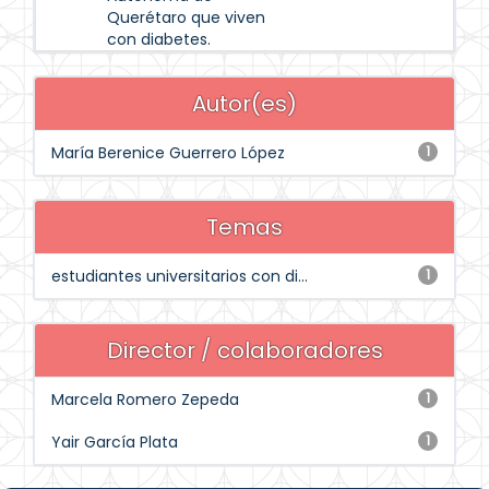
Querétaro que viven
con diabetes.
Autor(es)
María Berenice Guerrero López
1
Temas
estudiantes universitarios con di...
1
Director / colaboradores
Marcela Romero Zepeda
1
Yair García Plata
1