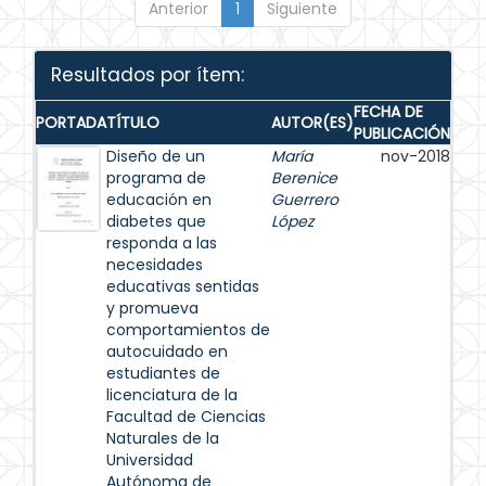
Anterior
1
Siguiente
Resultados por ítem:
FECHA DE
PORTADA
TÍTULO
AUTOR(ES)
PUBLICACIÓN
Diseño de un
María
nov-2018
programa de
Berenice
educación en
Guerrero
diabetes que
López
responda a las
necesidades
educativas sentidas
y promueva
comportamientos de
autocuidado en
estudiantes de
licenciatura de la
Facultad de Ciencias
Naturales de la
Universidad
Autónoma de