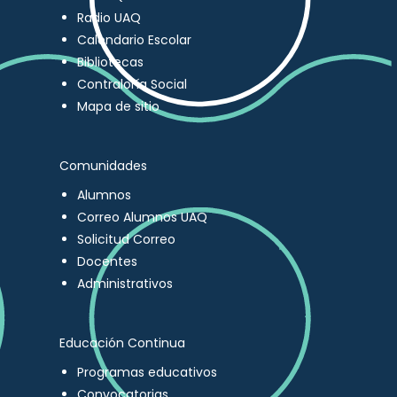
Radio UAQ
Calendario Escolar
Bibliotecas
Contraloría Social
Mapa de sitio
Comunidades
Alumnos
Correo Alumnos UAQ
Solicitud Correo
Docentes
Administrativos
Educación Continua
Programas educativos
Convocatorias