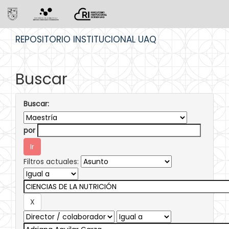
Skip
REPOSITORIO INSTITUCIONAL UAQ
navigation
Buscar
Buscar:
por
Filtros actuales: