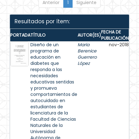
Anterior
1
Siguiente
Resultados por ítem:
FECHA DE
PORTADA
TÍTULO
AUTOR(ES)
PUBLICACIÓN
Diseño de un
María
nov-2018
programa de
Berenice
educación en
Guerrero
diabetes que
López
responda a las
necesidades
educativas sentidas
y promueva
comportamientos de
autocuidado en
estudiantes de
licenciatura de la
Facultad de Ciencias
Naturales de la
Universidad
Autónoma de