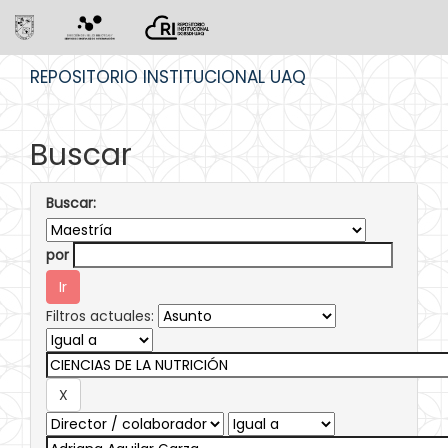
Skip
REPOSITORIO INSTITUCIONAL UAQ
navigation
Buscar
Buscar:
por
Filtros actuales: