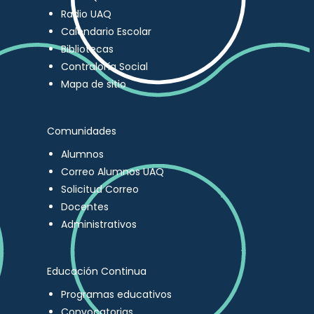
Radio UAQ
Calendario Escolar
Bibliotecas
Contraloría Social
Mapa de sitio
Comunidades
Alumnos
Correo Alumnos UAQ
Solicitud Correo
Docentes
Administrativos
Educación Continua
Programas educativos
Convocatorias