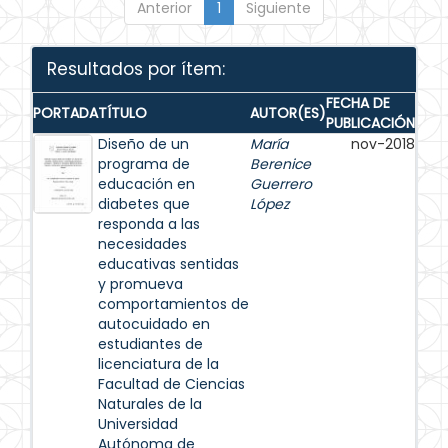
Anterior
1
Siguiente
Resultados por ítem:
FECHA DE
PORTADA
TÍTULO
AUTOR(ES)
PUBLICACIÓN
Diseño de un
María
nov-2018
programa de
Berenice
educación en
Guerrero
diabetes que
López
responda a las
necesidades
educativas sentidas
y promueva
comportamientos de
autocuidado en
estudiantes de
licenciatura de la
Facultad de Ciencias
Naturales de la
Universidad
Autónoma de