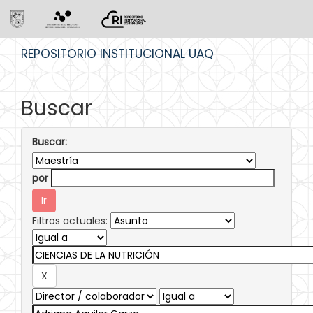
Skip
REPOSITORIO INSTITUCIONAL UAQ
navigation
Buscar
Buscar:
por
Filtros actuales: