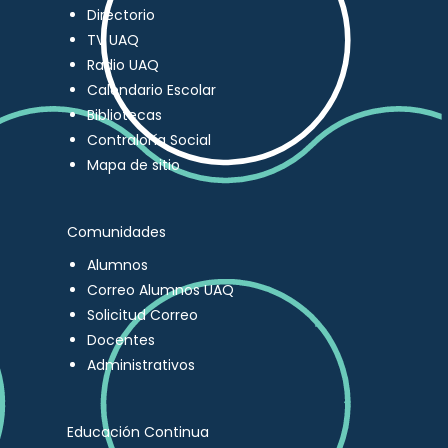
Directorio
TV UAQ
Radio UAQ
Calendario Escolar
Bibliotecas
Contraloría Social
Mapa de sitio
Comunidades
Alumnos
Correo Alumnos UAQ
Solicitud Correo
Docentes
Administrativos
Educación Continua