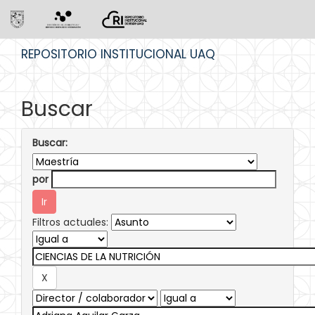
Skip
REPOSITORIO INSTITUCIONAL UAQ
navigation
Buscar
Buscar:
por
Filtros actuales: