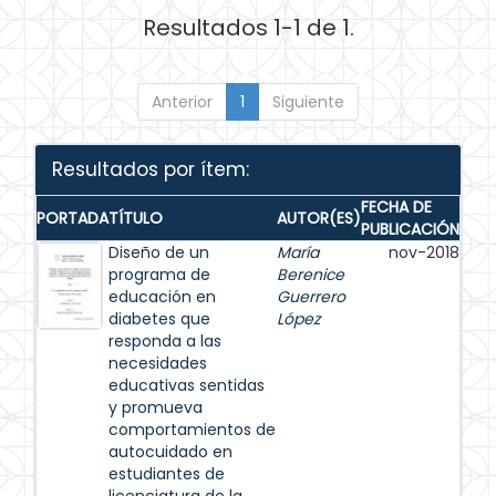
Resultados 1-1 de 1.
Anterior
1
Siguiente
Resultados por ítem:
FECHA DE
PORTADA
TÍTULO
AUTOR(ES)
PUBLICACIÓN
Diseño de un
María
nov-2018
programa de
Berenice
educación en
Guerrero
diabetes que
López
responda a las
necesidades
educativas sentidas
y promueva
comportamientos de
autocuidado en
estudiantes de