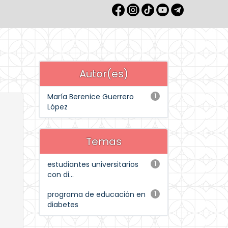
Autor(es)
María Berenice Guerrero
1
López
Temas
estudiantes universitarios
1
con di...
programa de educación en
1
diabetes