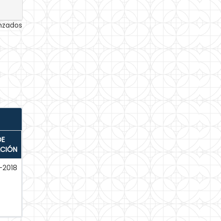
anzados
DE
ACIÓN
-2018