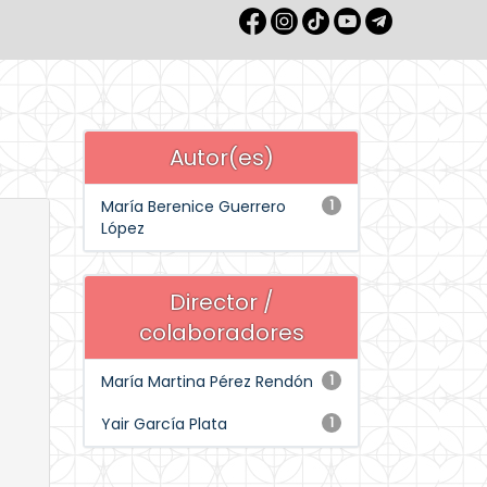
Autor(es)
María Berenice Guerrero
1
López
Director /
colaboradores
María Martina Pérez Rendón
1
Yair García Plata
1