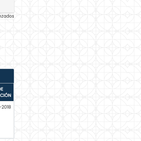
anzados
DE
ACIÓN
-2018