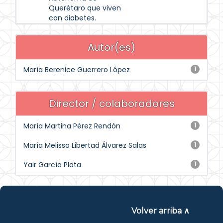
Querétaro que viven
con diabetes.
Autor(es)
María Berenice Guerrero López
1
Director / colaboradores
María Martina Pérez Rendón
1
María Melissa Libertad Álvarez Salas
1
Yair García Plata
1
Volver arriba ∧