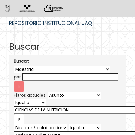
Skip
REPOSITORIO INSTITUCIONAL UAQ
navigation
Buscar
Buscar:
por
Filtros actuales: