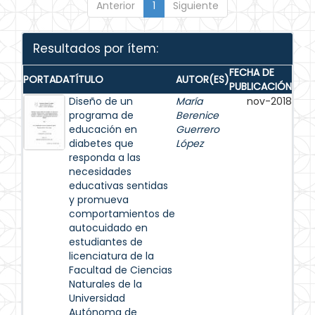
Anterior
1
Siguiente
Resultados por ítem:
FECHA DE
PORTADA
TÍTULO
AUTOR(ES)
PUBLICACIÓN
Diseño de un
María
nov-2018
programa de
Berenice
educación en
Guerrero
diabetes que
López
responda a las
necesidades
educativas sentidas
y promueva
comportamientos de
autocuidado en
estudiantes de
licenciatura de la
Facultad de Ciencias
Naturales de la
Universidad
Autónoma de