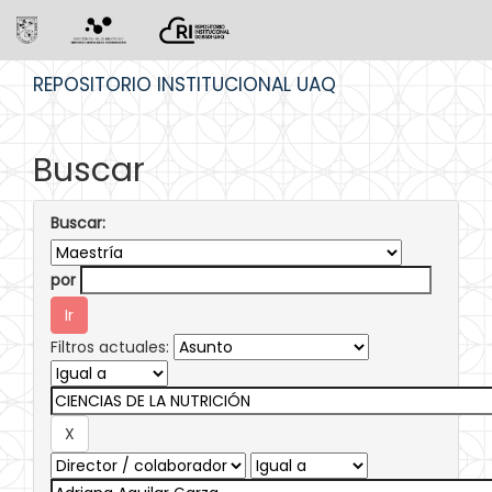
Skip
REPOSITORIO INSTITUCIONAL UAQ
navigation
Buscar
Buscar:
por
Filtros actuales: