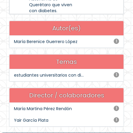
Querétaro que viven
con diabetes.
Autor(es)
María Berenice Guerrero López
1
Temas
estudiantes universitarios con di...
1
Director / colaboradores
María Martina Pérez Rendón
1
Yair García Plata
1