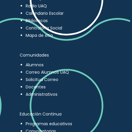
Radio UAQ
Calendario Escolar
Bibliotecas
Contraloría Social
Mapa de sitio
Comunidades
Alumnos
Correo Alumnos UAQ
Solicitud Correo
Docentes
Administrativos
Educación Continua
Programas educativos
Convocatorias