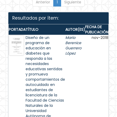
Anterior
1
Siguiente
Resultados por ítem:
FECHA DE
PORTADA
TÍTULO
AUTOR(ES)
PUBLICACIÓN
Diseño de un
María
nov-2018
programa de
Berenice
educación en
Guerrero
diabetes que
López
responda a las
necesidades
educativas sentidas
y promueva
comportamientos de
autocuidado en
estudiantes de
licenciatura de la
Facultad de Ciencias
Naturales de la
Universidad
Autónoma de