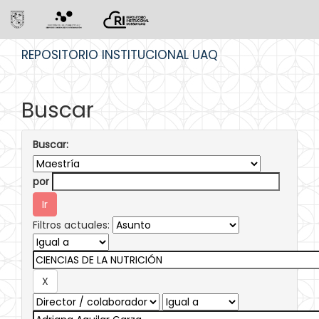
Skip
REPOSITORIO INSTITUCIONAL UAQ
navigation
Buscar
Buscar:
por
Filtros actuales: