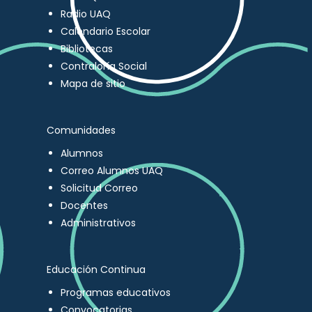
Radio UAQ
Calendario Escolar
Bibliotecas
Contraloría Social
Mapa de sitio
Comunidades
Alumnos
Correo Alumnos UAQ
Solicitud Correo
Docentes
Administrativos
Educación Continua
Programas educativos
Convocatorias