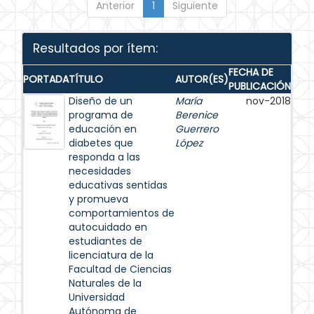
Anterior
1
Siguiente
Resultados por ítem:
FECHA DE
PORTADA
TÍTULO
AUTOR(ES)
PUBLICACIÓN
Diseño de un
María
nov-2018
programa de
Berenice
educación en
Guerrero
diabetes que
López
responda a las
necesidades
educativas sentidas
y promueva
comportamientos de
autocuidado en
estudiantes de
licenciatura de la
Facultad de Ciencias
Naturales de la
Universidad
Autónoma de