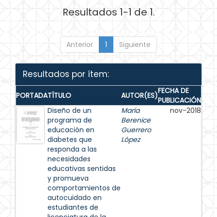
Resultados 1-1 de 1.
Anterior
1
Siguiente
Resultados por ítem:
FECHA DE
PORTADA
TÍTULO
AUTOR(ES)
PUBLICACIÓN
Diseño de un
María
nov-2018
programa de
Berenice
educación en
Guerrero
diabetes que
López
responda a las
necesidades
educativas sentidas
y promueva
comportamientos de
autocuidado en
estudiantes de