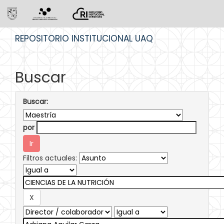
Skip
REPOSITORIO INSTITUCIONAL UAQ
navigation
Buscar
Buscar:
por
Filtros actuales: