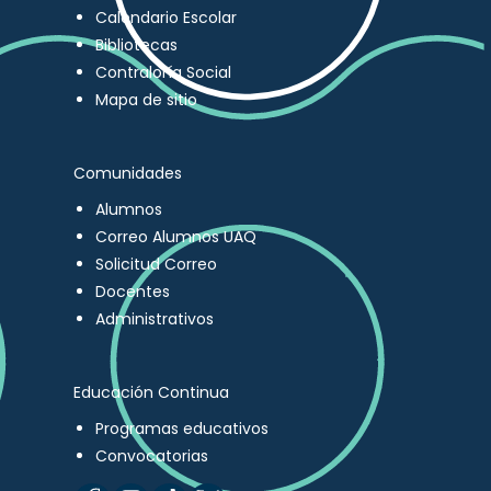
Calendario Escolar
Bibliotecas
Contraloría Social
Mapa de sitio
Comunidades
Alumnos
Correo Alumnos UAQ
Solicitud Correo
Docentes
Administrativos
Educación Continua
Programas educativos
Convocatorias