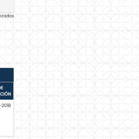
anzados
DE
ACIÓN
-2018