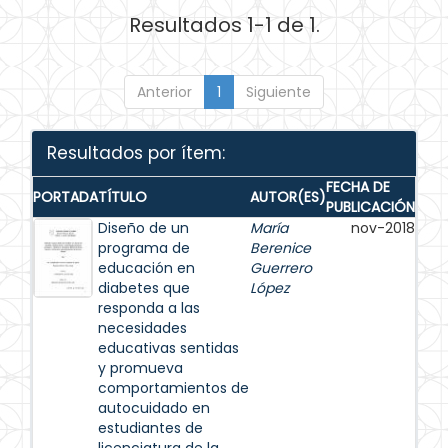
Resultados 1-1 de 1.
Anterior
1
Siguiente
Resultados por ítem:
FECHA DE
PORTADA
TÍTULO
AUTOR(ES)
PUBLICACIÓN
Diseño de un
María
nov-2018
programa de
Berenice
educación en
Guerrero
diabetes que
López
responda a las
necesidades
educativas sentidas
y promueva
comportamientos de
autocuidado en
estudiantes de