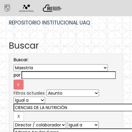
Skip
REPOSITORIO INSTITUCIONAL UAQ
navigation
Buscar
Buscar:
por
Filtros actuales: