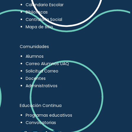
Calendario Escolar
Bibliotecas
Contraloría Social
Mapa de sitio
Comunidades
Alumnos
Correo Alumnos UAQ
Solicitud Correo
Docentes
Administrativos
Educación Continua
Programas educativos
Convocatorias