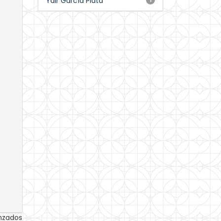
Yair García Plata
anzados