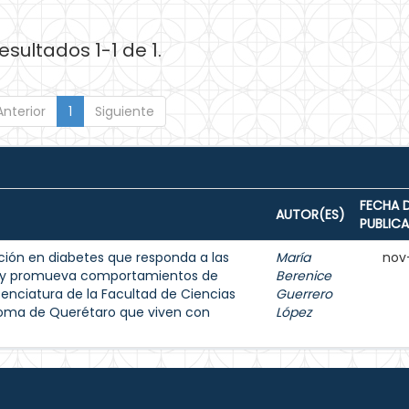
esultados 1-1 de 1.
Anterior
1
Siguiente
FECHA 
AUTOR(ES)
PUBLIC
ión en diabetes que responda a las
María
nov
s y promueva comportamientos de
Berenice
enciatura de la Facultad de Ciencias
Guerrero
noma de Querétaro que viven con
López