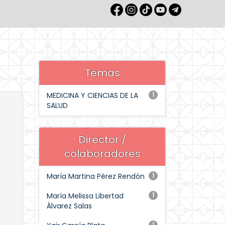
Temas
MEDICINA Y CIENCIAS DE LA
1
SALUD
Director /
colaboradores
María Martina Pérez Rendón
1
María Melissa Libertad
1
Álvarez Salas
1