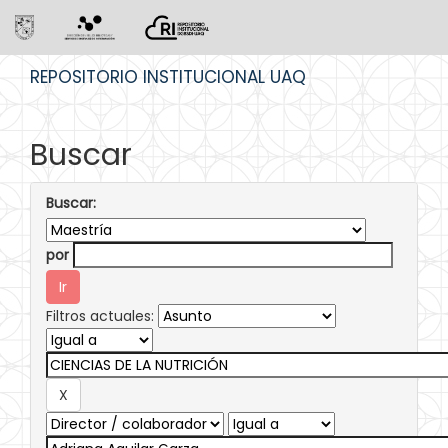
Skip
REPOSITORIO INSTITUCIONAL UAQ
navigation
Buscar
Buscar:
por
Filtros actuales: