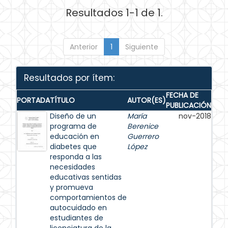
Resultados 1-1 de 1.
Anterior
1
Siguiente
Resultados por ítem:
FECHA DE
PORTADA
TÍTULO
AUTOR(ES)
PUBLICACIÓN
Diseño de un
María
nov-2018
programa de
Berenice
educación en
Guerrero
diabetes que
López
responda a las
necesidades
educativas sentidas
y promueva
comportamientos de
autocuidado en
estudiantes de