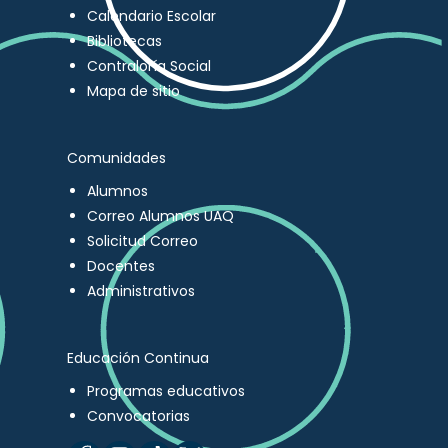
Calendario Escolar
Bibliotecas
Contraloría Social
Mapa de sitio
Comunidades
Alumnos
Correo Alumnos UAQ
Solicitud Correo
Docentes
Administrativos
Educación Continua
Programas educativos
Convocatorias