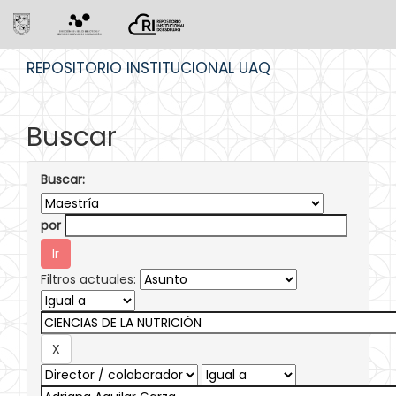
Skip
REPOSITORIO INSTITUCIONAL UAQ
navigation
Buscar
Buscar:
por
Filtros actuales: