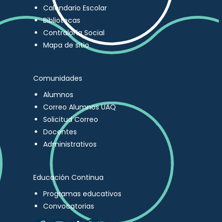
Calendario Escolar
Bibliotecas
Contraloría Social
Mapa de sitio
Comunidades
Alumnos
Correo Alumnos UAQ
Solicitud Correo
Docentes
Administrativos
Educación Continua
Programas educativos
Convocatorias