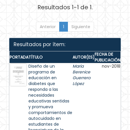
Resultados 1-1 de 1.
Anterior
1
Siguiente
Resultados por ítem:
FECHA DE
PORTADA
TÍTULO
AUTOR(ES)
PUBLICACIÓN
Diseño de un
María
nov-2018
programa de
Berenice
educación en
Guerrero
diabetes que
López
responda a las
necesidades
educativas sentidas
y promueva
comportamientos de
autocuidado en
estudiantes de