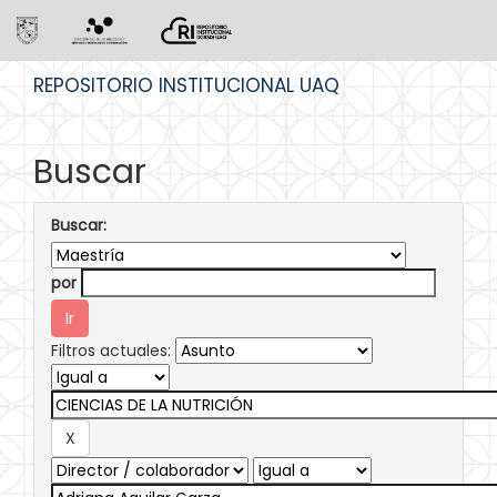
Skip
REPOSITORIO INSTITUCIONAL UAQ
navigation
Buscar
Buscar:
por
Filtros actuales: