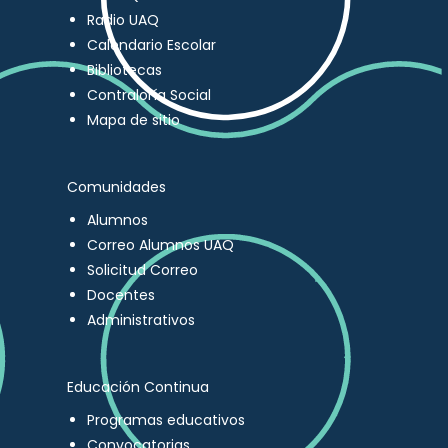
Radio UAQ
Calendario Escolar
Bibliotecas
Contraloría Social
Mapa de sitio
Comunidades
Alumnos
Correo Alumnos UAQ
Solicitud Correo
Docentes
Administrativos
Educación Continua
Programas educativos
Convocatorias