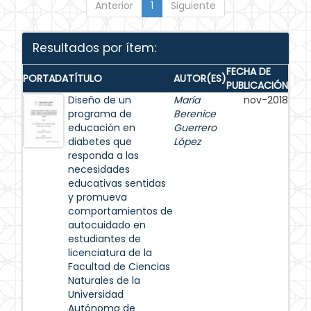
Anterior
1
Siguiente
Resultados por ítem:
FECHA DE
PORTADA
TÍTULO
AUTOR(ES)
PUBLICACIÓN
Diseño de un
María
nov-2018
programa de
Berenice
educación en
Guerrero
diabetes que
López
responda a las
necesidades
educativas sentidas
y promueva
comportamientos de
autocuidado en
estudiantes de
licenciatura de la
Facultad de Ciencias
Naturales de la
Universidad
Autónoma de