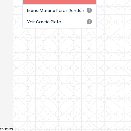
María Martina Pérez Rendón
1
Yair García Plata
1
anzados