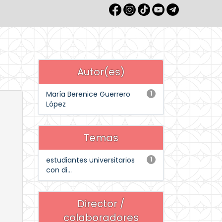
Autor(es)
María Berenice Guerrero
1
López
Temas
estudiantes universitarios
1
con di...
Director /
colaboradores