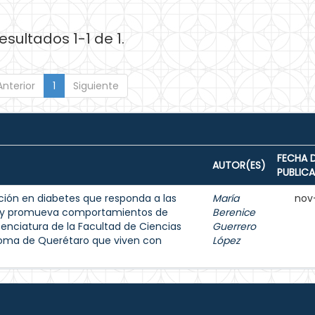
esultados 1-1 de 1.
Anterior
1
Siguiente
FECHA 
AUTOR(ES)
PUBLIC
ión en diabetes que responda a las
María
nov
s y promueva comportamientos de
Berenice
enciatura de la Facultad de Ciencias
Guerrero
noma de Querétaro que viven con
López